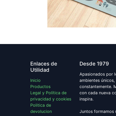
Enlaces de
Desde 1979
Utilidad
Apasionados por lo
Inicio
ambientes únicos, 
Productos
constantemente. M
Legal y Política de
con cada nueva co
privacidad y cookies
inspira.
Politica de
devolucion
Juntos formamos 