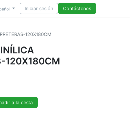
Iniciar sesión
Contáctenos
pañol
ARRETERAS-120X180CM
INÍLICA
-120X180CM
adir a la cesta