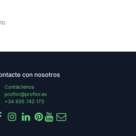
1G
ontacte con nosotros
Contáctenos
proflor@proflor.es
+34 935 742 173