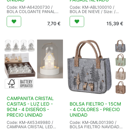
Code: KM-A64200730 /
Code: KM-ABL100010 /
BOLA COLGANTE PANAL
BOLA DE NIEVE / Size: /
25CM ASS / Size: /
Packaging: 12/12 / EAN:
Packaging: 12/24 / EAN:
8721037662413 /
7,70
€
15,39
€
8721461047879 /
CAMPANITA CRISTAL
CASITAS - LUZ LED -
BOLSA FIELTRO - 15CM
9CM - 4 DISEÑOS -
- 4 COLORES - PRECIO
PRECIO UNIDAD
UNIDAD
Code: KM-AX5349980 /
Code: KM-GML001390 /
CAMPANA CRISTAL LED
BOLSA FIELTRO NAVIDAD