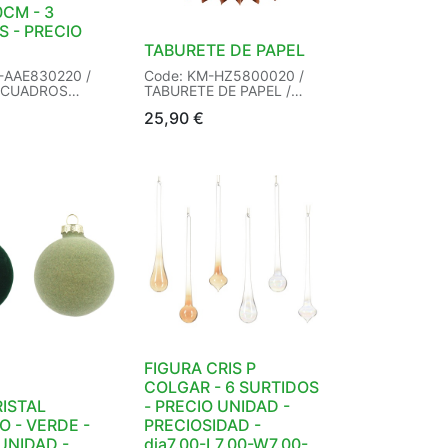
CM - 3
 - PRECIO
TABURETE DE PAPEL
-AAE830220 /
Code: KM-HZ5800020 /
 CUADROS
TABURETE DE PAPEL /
 3ASS / Size: /
Size: / Packaging: 6/6 /
25,90
€
: 6/6 / EAN:
EAN: 8721037657525 /
02793 /
FIGURA CRIS P
COLGAR - 6 SURTIDOS
ISTAL
- PRECIO UNIDAD -
 - VERDE -
PRECIOSIDAD -
UNIDAD -
dia7.00-L7.00-W7.00-