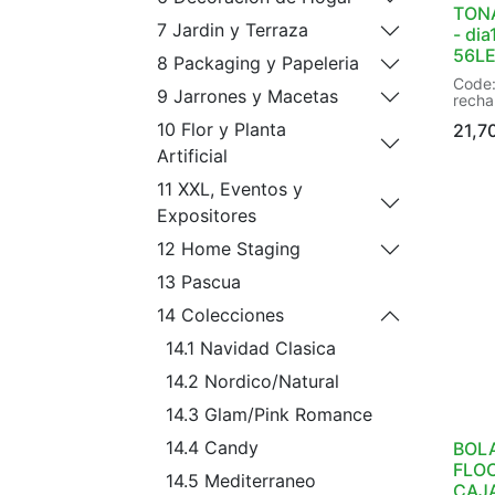
TON
7 Jardin y Terraza
- di
56L
8 Packaging y Papeleria
Code:
9 Jarrones y Macetas
recha
plast
10 Flor y Planta
21,7
| Bat
Cable
Artificial
Funct
Indoo
11 XXL, Eventos y
LED c
Expositores
white
warm 
12 Home Staging
Light
Numbe
13 Pascua
Numbe
Power
14 Colecciones
Produ
Quali
14.1 Navidad Clasica
Recha
of ba
14.2 Nordico/Natural
1800
Weigh
14.3 Glam/Pink Romance
Worki
dia11
14.4 Candy
BOLA
Color:
Packa
FLOC
14.5 Mediterraneo
Box |
CAJA