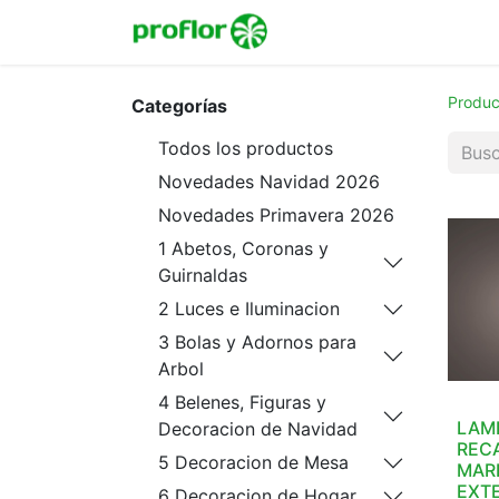
Inicio
Tienda
Colecc
Produc
Categorías
Todos los productos
Novedades Navidad 2026
Novedades Primavera 2026
1 Abetos, Coronas y
Guirnaldas
2 Luces e Iluminacion
3 Bolas y Adornos para
Arbol
4 Belenes, Figuras y
LAM
Decoracion de Navidad
REC
5 Decoracion de Mesa
MAR
EXTE
6 Decoracion de Hogar