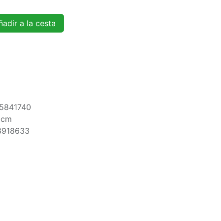
adir a la cesta
5841740
9cm
3918633