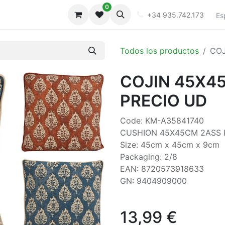
0
iones
Galeria
+34 935.742.173
Es
Todos los productos
COJ
COJIN 45X45
PRECIO UD
Code: KM-A35841740
CUSHION 45X45CM 2ASS 
Size: 45cm x 45cm x 9cm
Packaging: 2/8
EAN: 8720573918633
GN: 9404909000
13,99
€