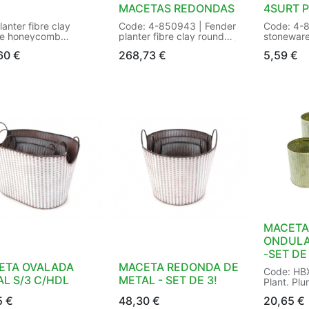
MACETAS REDONDAS
4SURT 
lanter fibre clay
Code: 4-850943 | Fender
Code: 4-8
re honeycomb
planter fibre clay round
stoneware
or |
outdoor | Handmade:Yes |
assorted t
60
€
268,73
€
5,59
€
h:Honeycomb |
Indoor/outdoor:outdoor |
Marketing 
made:Yes |
Shape:round |
Waterresis
r/outdoor:Outdoor |
Waterresistant:Yes | With
dia13.50-
:square |
hole:Yes | Size: dia43.50-
white | P
resistant:Yes | With
H78.50cm /dia34.00-
in Pieces 
Yes | with plug:Yes
H63.50cm /dia24.00-
8718533
H49.00cm Color: light grey
| Packaging: /4 in Set a 3 |
EAN: 0
MACETA 
ONDULA
-SET DE
ETA OVALADA
MACETA REDONDA DE
Code: HB
L S/3 C/HDL
METAL - SET DE 3!
Plant. Pl
Color: Br
5
€
48,30
€
20,65
€
Packaging