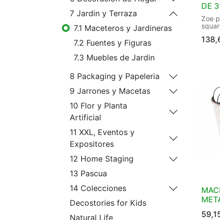
DE 3
7 Jardin y Terraza
Zoe p
squa
7.1 Maceteros y Jardineras
outdo
138,
Finis
7.2 Fuentes y Figuras
Hand
Indoo
7.3 Muebles de Jardin
Shape
Water
8 Packaging y Papeleria
hole:
9 Jarrones y Macetas
10 Flor y Planta
Artificial
11 XXL, Eventos y
Expositores
12 Home Staging
13 Pascua
14 Colecciones
MAC
META
Decostories for Kids
59,1
Natural Life