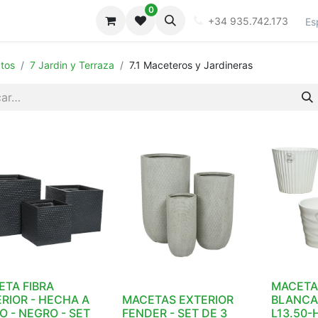
0
iones
Galeria
+34 935.742.173
Es
tos
7 Jardin y Terraza
7.1 Maceteros y Jardineras
TA FIBRA
MACETA
RIOR - HECHA A
MACETAS EXTERIOR
BLANCA 
 - NEGRO - SET
FENDER - SET DE 3
L13.50-