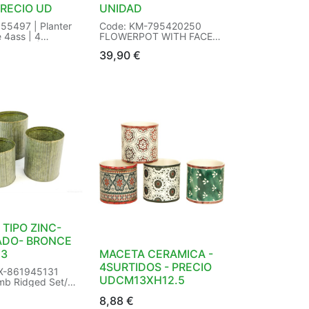
PRECIO UD
UNIDAD
55497 | Planter
Code: KM-795420250
 4ass | 4
FLOWERPOT WITH FACE,
extures |
2 ASSORTE
39,90
€
tag:bestseller |
Size: 21cm x 21cm x 45cm
tant:Yes | Size:
Packaging: 2/2
H13cm Color:
EAN: 8721037397056
ackaging: 84/84
GN: 6810990000
Sticker | EAN:
868517
TIPO ZINC-
DO- BRONCE
 3
MACETA CERAMICA -
4SURTIDOS - PRECIO
X-861945131
UDCM13XH12.5
umb Ridged Set/3
onze
8,88
€
: 3 X 8