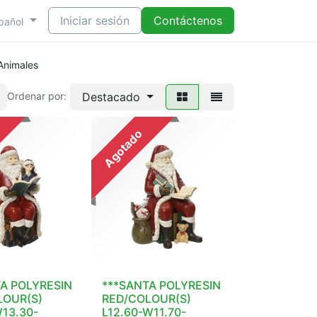
Iniciar sesión
Contáctenos
pañol
 Animales
Destacado
Ordenar por:
Agotado
A POLYRESIN
***SANTA POLYRESIN
LOUR(S)
RED/COLOUR(S)
W13.30-
L12.60-W11.70-