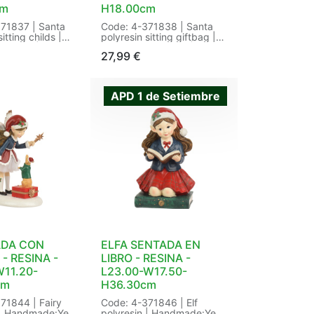
cm
H18.00cm
71837 | Santa
Code: 4-371838 | Santa
itting childs |
polyresin sitting giftbag |
:childs |
Decoration:giftbag |
27,99
€
:Yes |
Handmade:Yes |
ing | Size:
Shape:sitting | Size:
13.30-H18.00cm
L12.60-W11.70-H18.00cm
/colour(s) |
Color: red/colour(s) |
APD 1 de Setiembre
: 6/6 in Pieces
Packaging: 6/6 in Pieces
EAN:
Sticker | EAN:
465572
8720725195608
ADA CON
ELFA SENTADA EN
 - RESINA -
LIBRO - RESINA -
W11.20-
L23.00-W17.50-
cm
H36.30cm
71844 | Fairy
Code: 4-371846 | Elf
 | Handmade:Yes
polyresin | Handmade:Yes