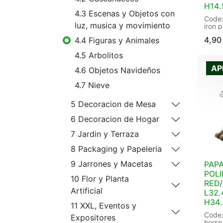
H14
4.3 Escenas y Objetos con
Code:
luz, musica y movimiento
iron p
2col a
4,90
4.4 Figuras y Animales
Decora
tree 
4.5 Arbolitos
rope 
Size:
AP
4.6 Objetos Navideños
H14.5
| Pac
4.7 Nieve
Heade
8720
5 Decoracion de Mesa
6 Decoracion de Hogar
7 Jardin y Terraza
8 Packaging y Papeleria
9 Jarrones y Macetas
PAPA
POLI
10 Flor y Planta
RED
Artificial
L32.
H34
11 XXL, Eventos y
Code:
Expositores
horse