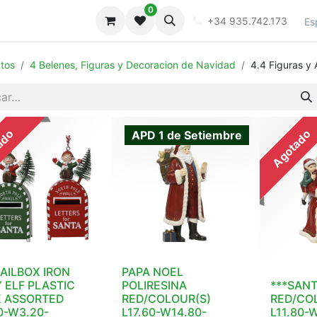
0
iones
Galeria
+34 935.742.173
Es
tos
4 Belenes, Figuras y Decoracion de Navidad
4.4 Figuras y
ado
Agotado
APD 1 de Setiembre
AILBOX IRON
PAPA NOEL
 ELF PLASTIC
POLIRESINA
***SANT
E ASSORTED
RED/COLOUR(S)
RED/CO
0-W3.20-
L17.60-W14.80-
L11.80-