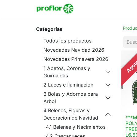
Inicio
Tienda
Colecc
Produc
Categorías
Todos los productos
Novedades Navidad 2026
Agot
Novedades Primavera 2026
1 Abetos, Coronas y
Guirnaldas
2 Luces e Iluminacion
3 Bolas y Adornos para
Arbol
4 Belenes, Figuras y
***M
Decoracion de Navidad
POLY
4.1 Belenes y Nacimientos
TRE
L6.5
4.2 Cascanueces