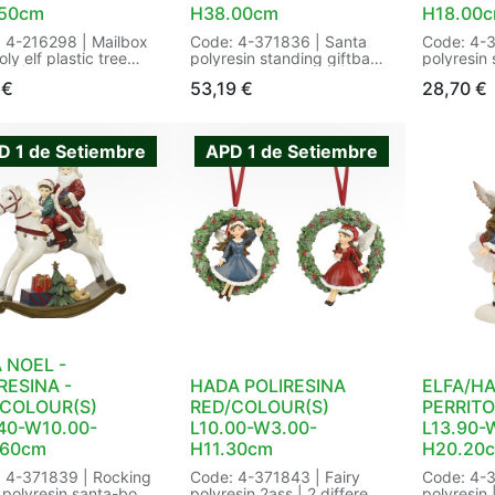
.50cm
H38.00cm
H18.00
 4-216298 | Mailbox
Code: 4-371836 | Santa
Code: 4-3
oly elf plastic tree
polyresin standing giftbag
polyresin s
ss | red - green |
| Decoration:giftbag |
Decoration
€
53,19
€
28,70
€
tion:poly elf plastic
Handmade:Yes |
Handmade
| Way of hanging:jute
Shape:standing | Size:
Shape:sitt
| with hanger:Yes |
L17.60-W14.80-H38.00cm
L11.80-W
 L6.50-W3.20-
Color: red/colour(s) |
Color: red
D 1 de Setiembre
APD 1 de Setiembre
0cm Color: assorted
Packaging: 4/4 in Swing
Packaging
kaging: 30/30 in
Tag | EAN:
Sticker | 
rcard a 1 | EAN:
8720725185036
8720725
725576384
 NOEL -
RESINA -
HADA POLIRESINA
ELFA/H
/COLOUR(S)
RED/COLOUR(S)
PERRITO
40-W10.00-
L10.00-W3.00-
L13.90-
.60cm
H11.30cm
H20.20
 4-371839 | Rocking
Code: 4-371843 | Fairy
Code: 4-3
 polyresin santa-boy |
polyresin 2ass | 2 different
polyresin