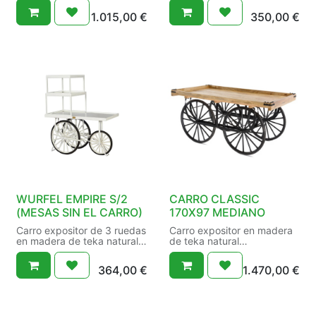
Medidas 77x125x70cm
Medidas 77x125x70cm
1.015,00
€
350,00
€
Ruedas metal en colores:
Ruedas metal en colores:
Blanco/Negro/Dorado
Blanco/Negro/Dorado
Mesas auxiliares opcionales
Transporte a la peninsula
incluido en el precio.
Mesas auxiliares opcionales
WURFEL EMPIRE S/2
CARRO CLASSIC
(MESAS SIN EL CARRO)
170X97 MEDIANO
Carro expositor de 3 ruedas
Carro expositor en madera
en madera de teka natural o
de teka natural
lacada en blanco
Medidas 170x97x82cm
Medidas 77x125x70cm
Ruedas metal en colores:
364,00
€
1.470,00
€
Ruedas metal en colores:
Blanco/Negro/Rojo/Dorado
Blanco/Negro/Dorado
Estante y tejadito
Transporte a la peninsula
opcionales.
incluido en el precio.
Mesas auxiliares opcionales