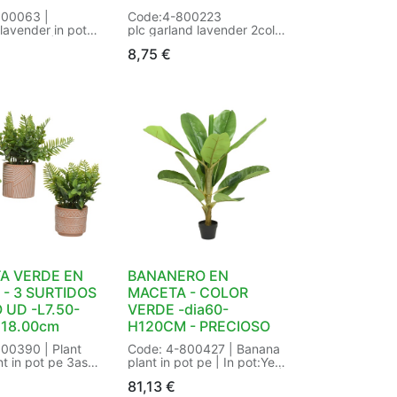
800063 |
Code:4-800223
lavender in pot
plc garland lavender 2col
3col ass | dark
ass
8,75
€
rple- lilac | In
purple - lilac
 Number of
Inner/Outer: 24/48
| Presentation
Size: 180cm Color:
t | Type of
assorted
ender | Size: L12-
EAN: 8718533558197
m Color:
| Packaging:
ieces Sticker |
20093957556
A VERDE EN
BANANERO EN
- 3 SURTIDOS
MACETA - COLOR
 UD -L7.50-
VERDE -dia60-
H18.00cm
H120CM - PRECIOSO
00390 | Plant
Code: 4-800427 | Banana
nt in pot pe 3ass
plant in pot pe | In pot:Yes
ent style of grass
| Presentation type:in pot |
81,13
€
n pot |
Size: dia60-H120cm Color: