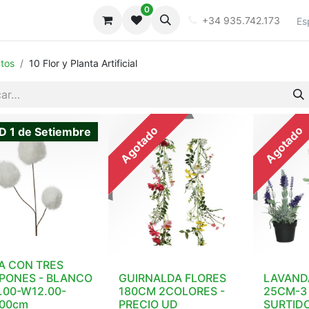
0
iones
Galeria
+34 935.742.173
Es
tos
10 Flor y Planta Artificial
Agotado
Agotado
D 1 de Setiembre
A CON TRES
PONES - BLANCO
GUIRNALDA FLORES
LAVAND
2.00-W12.00-
180CM 2COLORES -
25CM-3
.00cm
PRECIO UD
SURTID