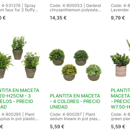
 4-531376 | Spray
Code: 4-800053 | Garland
Code: 4-
m faux fur 3 fluffy
chrysanthemum polyester
Lavender 
 | Size: L12.00-
2col ass | pink-white-
polyester 
0
€
14,35
€
9,79
€
0-H70.00cm Color:
yellow - green-white-
purple - pu
 | Packaging: 24/24
yellow | Number of
pot:Yes |
terfly Tag | EAN:
leaves:29 | Type of
flowers:3 
725222281
flower:chrysanthemum |
type:in po
Size: L16-W6-H180cm
flower:lav
Color: assorted |
W12-H25c
Packaging: 12/12 in HC
assorted 
Garland | EAN:
24/24 in P
8720093957549
EAN: 87
NTITA EN MACETA
PLANTIT
a20-H25CM - 3
PLANTITA EN MACETA
MACETA 
LOS - PRECIO
- 4 COLORES - PRECIO
- PRECIO
DAD
UNIDAD
W7.50-
 4-800295 | Plant
Code: 4-800297 | Plant
Code: 4-8
yptus in pot plastic
sedum lineare in pot plastic
green pla
 3ass plant | In
in paper pot 4ass | 4ass
| 3 differ
€
5,59
€
5,59
€
es | Presentation
plant | Decoration:in paper
and patter