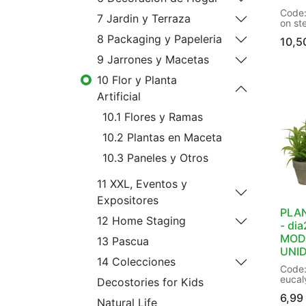
Code:
7 Jardin y Terraza
on ste
bulbs
8 Packaging y Papeleria
10,5
W12.0
white
9 Jarrones y Macetas
in But
8720
10 Flor y Planta
Artificial
10.1 Flores y Ramas
10.2 Plantas en Maceta
10.3 Paneles y Otros
11 XXL, Eventos y
Expositores
PLA
12 Home Staging
- di
MODE
13 Pascua
UNI
14 Colecciones
Code:
eucal
Decostories for Kids
3ass |
6,99
pot:Y
Natural Life