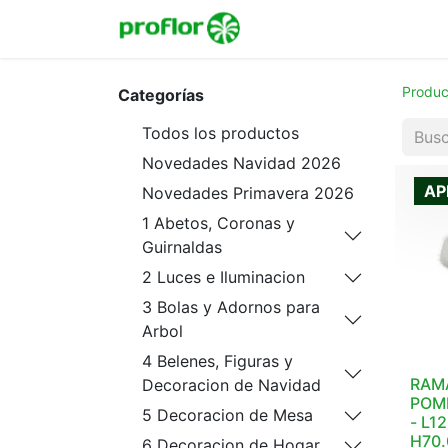
Inicio
Tienda
Colecc
Produc
Categorías
Todos los productos
Novedades Navidad 2026
AP
Novedades Primavera 2026
1 Abetos, Coronas y
Guirnaldas
2 Luces e Iluminacion
3 Bolas y Adornos para
Arbol
4 Belenes, Figuras y
RAM
Decoracion de Navidad
POM
5 Decoracion de Mesa
- L1
H70
6 Decoracion de Hogar