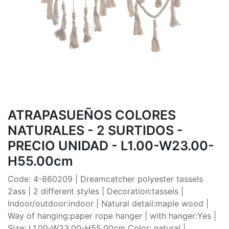
ATRAPASUEÑOS COLORES
NATURALES - 2 SURTIDOS -
PRECIO UNIDAD - L1.00-W23.00-
H55.00cm
Code: 4-860209 | Dreamcatcher polyester tassels
2ass | 2 different styles | Decoration:tassels |
Indoor/outdoor:indoor | Natural detail:maple wood |
Way of hanging:paper rope hanger | with hanger:Yes |
Size: L1.00-W23.00-H55.00cm Color: natural |