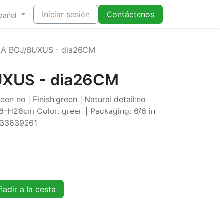
Iniciar sesión
Contáctenos
pañol
A BOJ/BUXUS - dia26CM
XUS - dia26CM
en no | Finish:green | Natural detail:no
a26-H26cm Color: green | Packaging: 6/6 in
8533639261
adir a la cesta