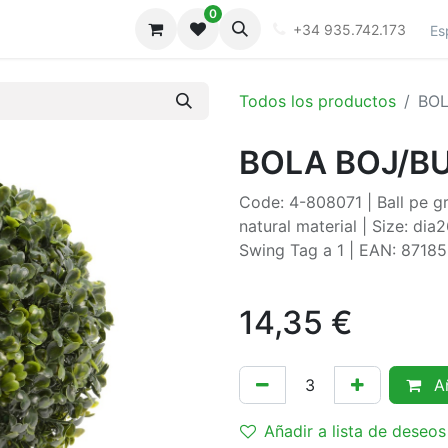
0
iones
Galeria
+34 935.742.173
Es
Todos los productos
BOL
BOLA BOJ/BU
Code: 4-808071 | Ball pe gre
natural material | Size: di
Swing Tag a 1 | EAN: 871
14,35
€
Añ
Añadir a lista de deseos