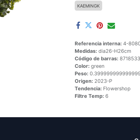
KAEMINGK
Referencia interna:
4-808
Medidas:
dia26-H26cm
Código de barras:
871853
Color:
green
Peso:
0.39999999999999
Origen:
2023-P
Tendencia:
Flowershop
Filtre Temp:
6