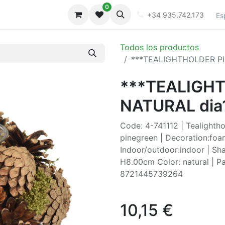
0
iones
Galeria
+34 935.742.173
Es
Todos los productos
***TEALIGHTHOLDER PI
***TEALIGH
NATURAL dia
Code: 4-741112 | Tealighth
pinegreen | Decoration:foa
Indoor/outdoor:indoor | Sha
H8.00cm Color: natural | P
8721445739264
10,15
€