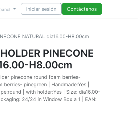
Iniciar sesión
Contáctenos
pañol
NECONE NATURAL dia16.00-H8.00cm
THOLDER PINECONE
16.00-H8.00cm
older pinecone round foam berries-
m berries- pinegreen | Handmade:Yes |
pe:round | with holder:Yes | Size: dia16.00-
ackaging: 24/24 in Window Box a 1 | EAN: