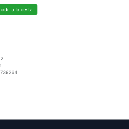
adir a la cesta
12
m
5739264