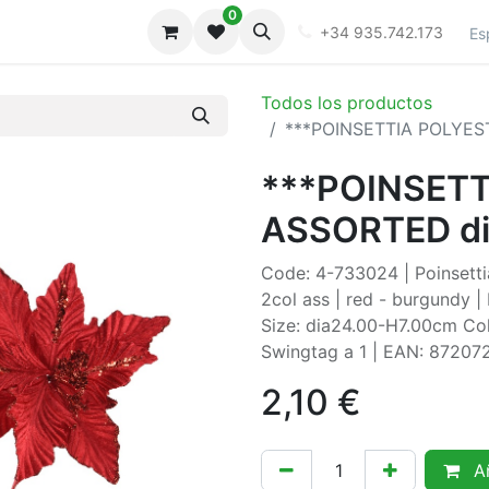
0
iones
Galeria
+34 935.742.173
Es
Todos los productos
***POINSETTIA POLYES
***POINSET
ASSORTED di
Code: 4-733024 | Poinsettia
2col ass | red - burgundy | 
Size: dia24.00-H7.00cm Col
Swingtag a 1 | EAN: 8720
2,10
€
Añ