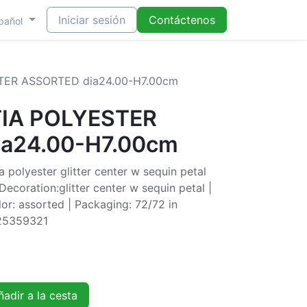
Iniciar sesión
Contáctenos
pañol
TER ASSORTED dia24.00-H7.00cm
TIA POLYESTER
a24.00-H7.00cm
 polyester glitter center w sequin petal
Decoration:glitter center w sequin petal |
or: assorted | Packaging: 72/72 in
725359321
adir a la cesta