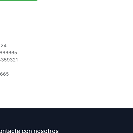
024
6666665
5359321
6665
ontacte con nosotros