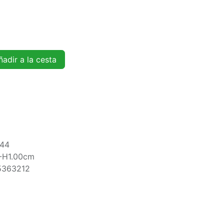
adir a la cesta
144
-H1.00cm
5363212