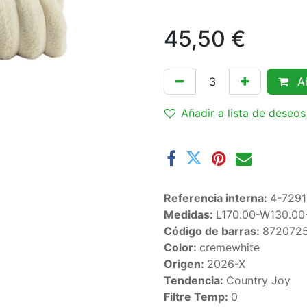
45,50
€
Añ
Añadir a lista de deseos
Referencia interna:
4-729
Medidas:
L170.00-W130.00
Código de barras:
872072
Color:
cremewhite
Origen:
2026-X
Tendencia:
Country Joy
Filtre Temp:
0