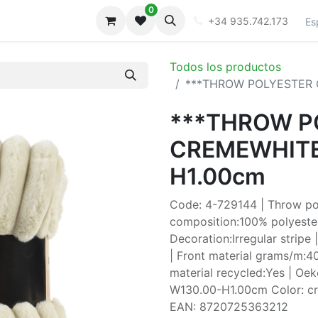
0
iones
Galeria
+34 935.742.173
Es
Todos los productos
***THROW POLYESTER 
***THROW P
CREMEWHITE 
H1.00cm
Code: 4-729144 | Throw poly
composition:100% polyester
Decoration:Irregular stripe
| Front material grams/m:40
material recycled:Yes | Oek
W130.00-H1.00cm Color: cre
EAN: 8720725363212