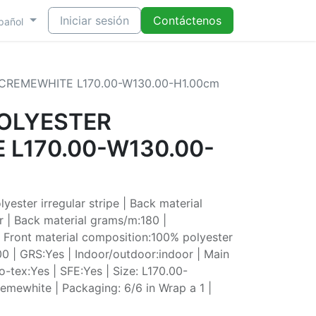
Iniciar sesión
Contáctenos
pañol
CREMEWHITE L170.00-W130.00-H1.00cm
OLYESTER
L170.00-W130.00-
ester irregular stripe | Back material
 | Back material grams/m:180 |
 | Front material composition:100% polyester
0 | GRS:Yes | Indoor/outdoor:indoor | Main
o-tex:Yes | SFE:Yes | Size: L170.00-
mewhite | Packaging: 6/6 in Wrap a 1 |