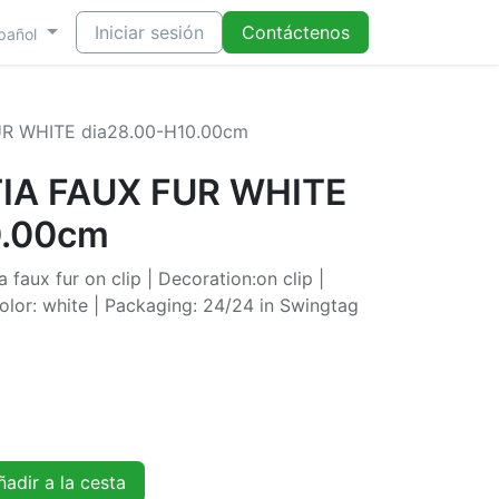
Iniciar sesión
Contáctenos
pañol
UR WHITE dia28.00-H10.00cm
IA FAUX FUR WHITE
0.00cm
faux fur on clip | Decoration:on clip |
lor: white | Packaging: 24/24 in Swingtag
adir a la cesta