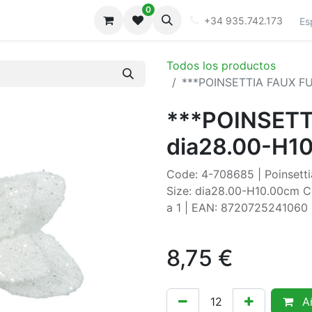
0
iones
Galeria
+34 935.742.173
Es
Todos los productos
***POINSETTIA FAUX F
***POINSETT
dia28.00-H1
Code: 4-708685 | Poinsettia 
Size: dia28.00-H10.00cm Co
a 1 | EAN: 8720725241060
8,75
€
Añ