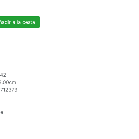
adir a la cesta
742
3.00cm
5712373
le