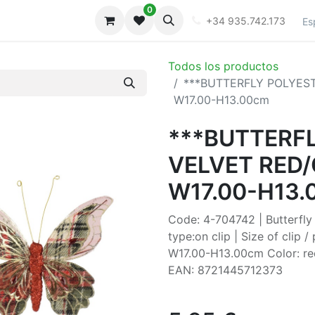
0
iones
Galeria
+34 935.742.173
Es
Todos los productos
***BUTTERFLY POLYEST
W17.00-H13.00cm
***BUTTERF
VELVET RED/
W17.00-H13.
Code: 4-704742 | Butterfly 
type:on clip | Size of clip /
W17.00-H13.00cm Color: red
EAN: 8721445712373