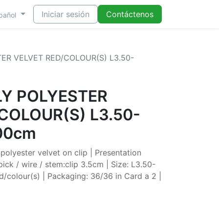
Iniciar sesión
Contáctenos
pañol
ER VELVET RED/COLOUR(S) L3.50-
LY POLYESTER
COLOUR(S) L3.50-
00cm
polyester velvet on clip | Presentation
 pick / wire / stem:clip 3.5cm | Size: L3.50-
/colour(s) | Packaging: 36/36 in Card a 2 |