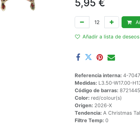
5,95
€
Añ
Añadir a lista de deseos
Referencia interna:
4-704
Medidas:
L3.50-W17.00-H1
Código de barras:
872144
Color:
red/colour(s)
Origen:
2026-X
Tendencia:
A Christmas Ta
Filtre Temp:
0