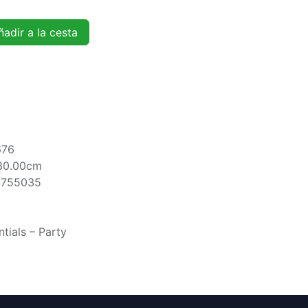
adir a la cesta
676
30.00cm
5755035
tials – Party