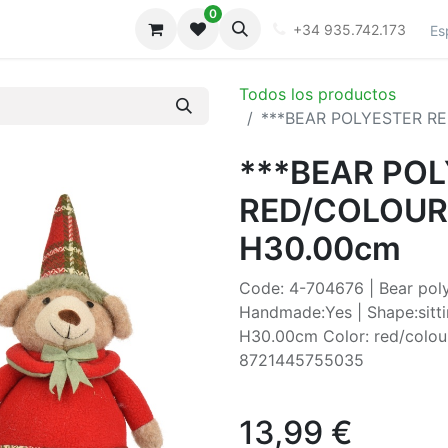
0
iones
Galeria
+34 935.742.173
Es
Todos los productos
***BEAR POLYESTER RE
***BEAR PO
RED/COLOUR(
H30.00cm
Code: 4-704676 | Bear polye
Handmade:Yes | Shape:sittin
H30.00cm Color: red/colour
8721445755035
13,99
€