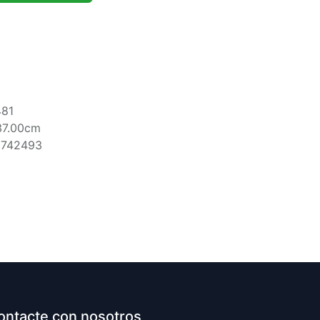
481
37.00cm
5742493
ontacte con nosotros