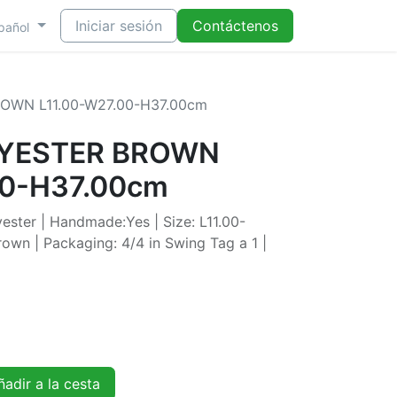
Iniciar sesión
Contáctenos
pañol
OWN L11.00-W27.00-H37.00cm
LYESTER BROWN
00-H37.00cm
ester | Handmade:Yes | Size: L11.00-
wn | Packaging: 4/4 in Swing Tag a 1 |
adir a la cesta