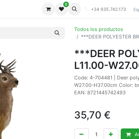
0
iones
Galeria
+34 935.742.173
Es
Todos los productos
***DEER POLYESTER BR
***DEER PO
L11.00-W27.
Code: 4-704481 | Deer poly
W27.00-H37.00cm Color: bro
EAN: 8721445742493
35,70
€
Añ