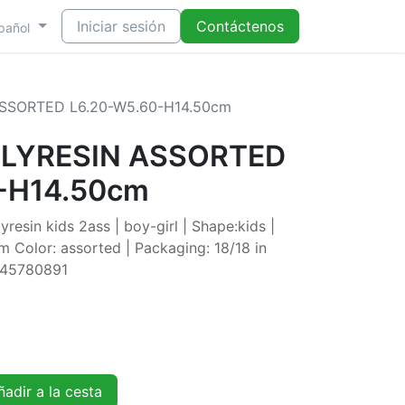
Iniciar sesión
Contáctenos
pañol
SSORTED L6.20-W5.60-H14.50cm
OLYRESIN ASSORTED
-H14.50cm
resin kids 2ass | boy-girl | Shape:kids |
 Color: assorted | Packaging: 18/18 in
445780891
adir a la cesta