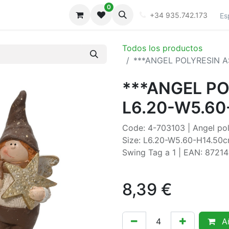
0
iones
Galeria
+34 935.742.173
Es
Todos los productos
***ANGEL POLYRESIN A
***ANGEL P
L6.20-W5.60
Code: 4-703103 | Angel poly
Size: L6.20-W5.60-H14.50cm
Swing Tag a 1 | EAN: 8721
8,39
€
Añ