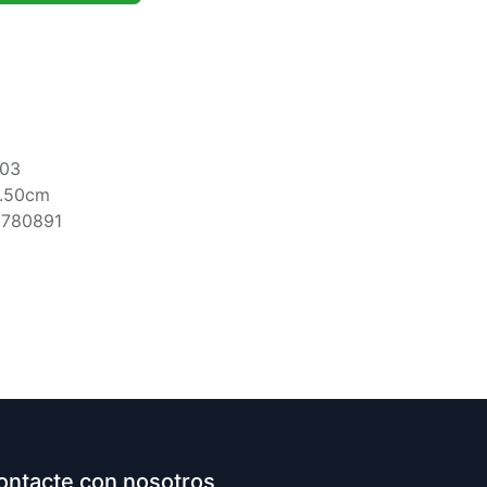
103
4.50cm
5780891
ontacte con nosotros