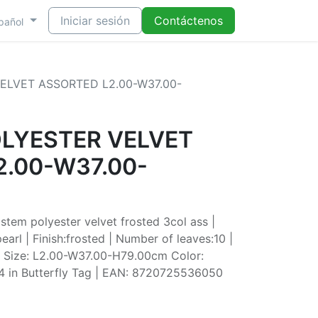
Iniciar sesión
Contáctenos
pañol
ELVET ASSORTED L2.00-W37.00-
OLYESTER VELVET
.00-W37.00-
stem polyester velvet frosted 3col ass |
arl | Finish:frosted | Number of leaves:10 |
| Size: L2.00-W37.00-H79.00cm Color:
24 in Butterfly Tag | EAN: 8720725536050