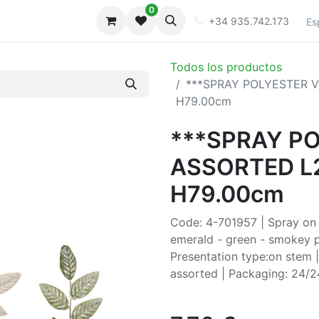
0
iones
Galeria
+34 935.742.173
Es
Todos los productos
***SPRAY POLYESTER V
H79.00cm
***SPRAY P
ASSORTED L2
H79.00cm
Code: 4-701957 | Spray on 
emerald - green - smokey pe
Presentation type:on stem 
assorted | Packaging: 24/