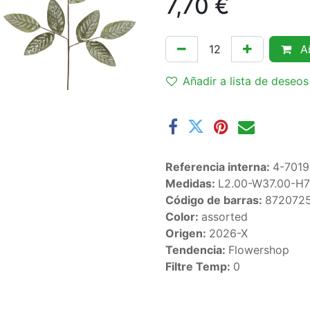
7,70
€
Añ
Añadir a lista de deseos
Referencia interna:
4-7019
Medidas:
L2.00-W37.00-H
Código de barras:
872072
Color:
assorted
Origen:
2026-X
Tendencia:
Flowershop
Filtre Temp:
0