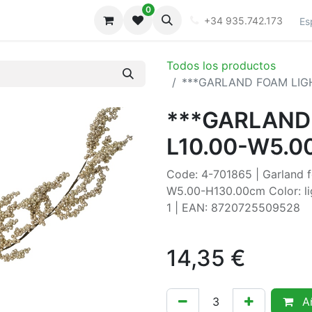
0
iones
Galeria
+34 935.742.173
Es
Todos los productos
***GARLAND FOAM LIGH
***GARLAND
L10.00-W5.0
Code: 4-701865 | Garland foa
W5.00-H130.00cm Color: lig
1 | EAN: 8720725509528
14,35
€
Añ