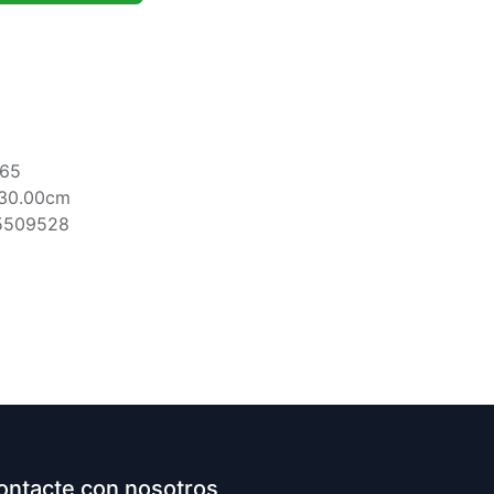
865
130.00cm
5509528
ontacte con nosotros