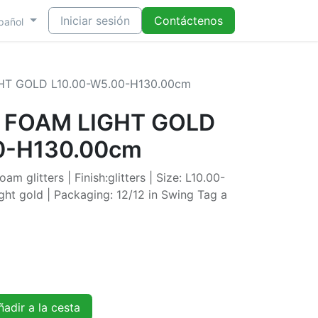
Iniciar sesión
Contáctenos
pañol
T GOLD L10.00-W5.00-H130.00cm
 FOAM LIGHT GOLD
0-H130.00cm
m glitters | Finish:glitters | Size: L10.00-
ht gold | Packaging: 12/12 in Swing Tag a
adir a la cesta