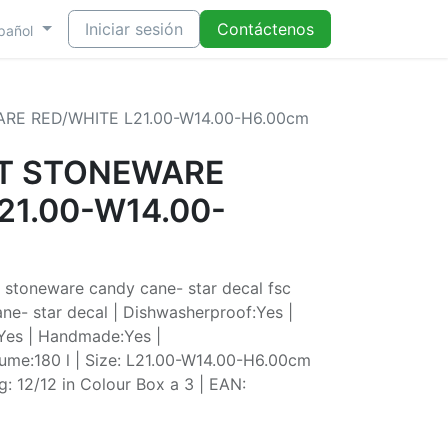
Iniciar sesión
Contáctenos
pañol
RE RED/WHITE L21.00-W14.00-H6.00cm
ET STONEWARE
21.00-W14.00-
 stoneware candy cane- star decal fsc
ne- star decal | Dishwasherproof:Yes |
Yes | Handmade:Yes |
lume:180 l | Size: L21.00-W14.00-H6.00cm
g: 12/12 in Colour Box a 3 | EAN: