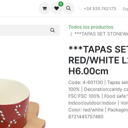
0
iones
Galeria
+34 935.742.173
Es
Todos los productos
***TAPAS SET STONEWA
***TAPAS S
RED/WHITE L
H6.00cm
Code: 4-601130 | Tapas set
100% | Decoration:candy ca
FSC:FSC 100% | Food safe:
Indoor/outdoor:indoor | Vo
Color: red/white | Packagin
8721445757480