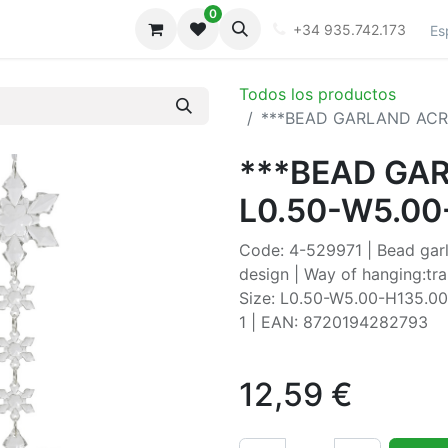
0
iones
Galeria
+34 935.742.173
Es
Todos los productos
***BEAD GARLAND ACRY
***BEAD GA
L0.50-W5.00
Code: 4-529971 | Bead garla
design | Way of hanging:tra
Size: L0.50-W5.00-H135.00c
1 | EAN: 8720194282793
12,59
€