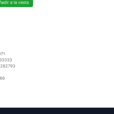
adir a la cesta
971
33333
4282793
666