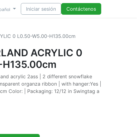
Iniciar sesión
Contáctenos
pañol
LIC 0 L0.50-W5.00-H135.00cm
RLAND ACRYLIC 0
-H135.00cm
nd acrylic 2ass | 2 different snowflake
nsparent organza ribbon | with hanger:Yes |
m Color: | Packaging: 12/12 in Swingtag a