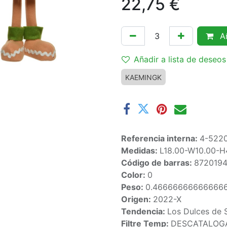
22,75
€
Añ
Añadir a lista de deseos
KAEMINGK
Referencia interna:
4-522
Medidas:
L18.00-W10.00-
Código de barras:
872019
Color:
0
Peso:
0.46666666666666
Origen:
2022-X
Tendencia:
Los Dulces de 
Filtre Temp:
DESCATALOG