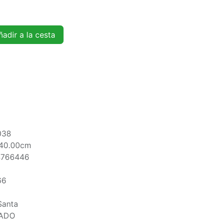
adir a la cesta
038
H40.00cm
4766446
66
Santa
ADO