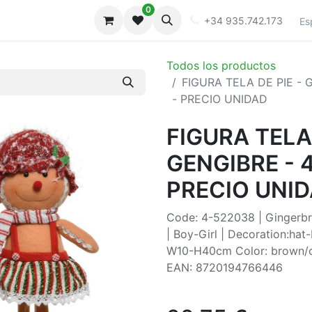
0
iones
Galeria
+34 935.742.173
Es
Todos los productos
FIGURA TELA DE PIE -
- PRECIO UNIDAD
FIGURA TELA
GENGIBRE - 
PRECIO UNI
Code: 4-522038 | Gingerbr
| Boy-Girl | Decoration:hat
W10-H40cm Color: brown/col
EAN: 8720194766446