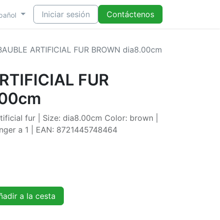
Iniciar sesión
Contáctenos
pañol
BAUBLE ARTIFICIAL FUR BROWN dia8.00cm
RTIFICIAL FUR
.00cm
ificial fur | Size: dia8.00cm Color: brown |
nger a 1 | EAN: 8721445748464
adir a la cesta