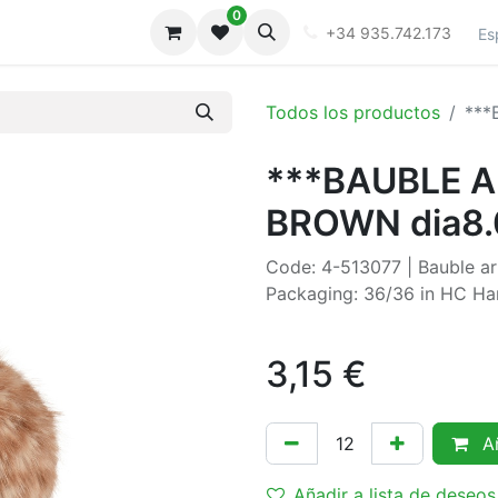
0
iones
Galeria
+34 935.742.173
Es
Todos los productos
***
***BAUBLE A
BROWN dia8
Code: 4-513077 | Bauble art
Packaging: 36/36 in HC Ha
3,15
€
Añ
Añadir a lista de deseos