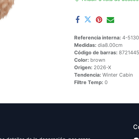
Referencia interna:
4-5130
Medidas:
dia8.00cm
Código de barras:
872144
Color:
brown
Origen:
2026-X
Tendencia:
Winter Cabin
Filtre Temp:
0
C