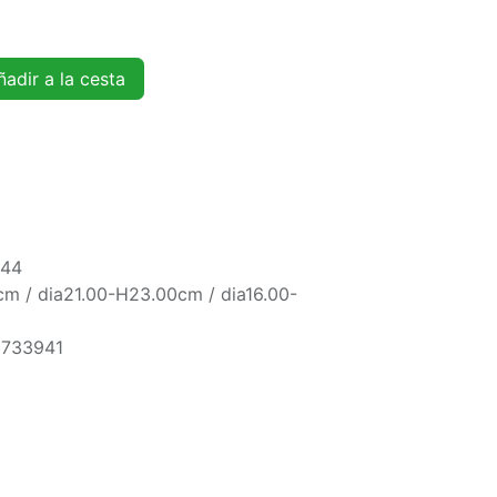
adir a la cesta
044
m / dia21.00-H23.00cm / dia16.00-
5733941