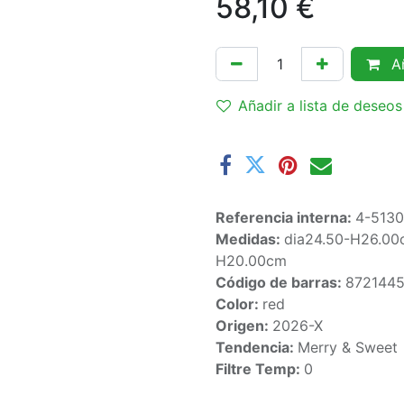
58,10
€
Añ
Añadir a lista de deseos
Referencia interna:
4-513
Medidas:
dia24.50-H26.00c
H20.00cm
Código de barras:
872144
Color:
red
Origen:
2026-X
Tendencia:
Merry & Sweet
Filtre Temp:
0