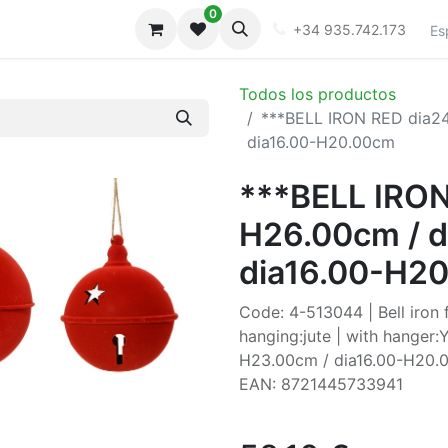
0
iones
Galeria
+34 935.742.173
Es
Todos los productos
***BELL IRON RED dia24
dia16.00-H20.00cm
***BELL IRON
H26.00cm / d
dia16.00-H2
Code: 4-513044 | Bell iron f
hanging:jute | with hanger:
H23.00cm / dia16.00-H20.00c
EAN: 8721445733941