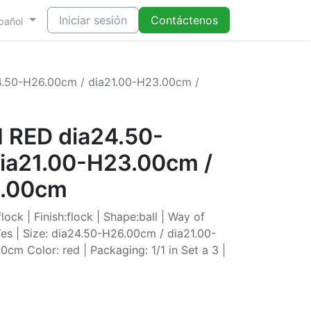
Iniciar sesión
Contáctenos
pañol
.50-H26.00cm / dia21.00-H23.00cm /
 RED dia24.50-
ia21.00-H23.00cm /
0.00cm
lock | Finish:flock | Shape:ball | Way of
Yes | Size: dia24.50-H26.00cm / dia21.00-
m Color: red | Packaging: 1/1 in Set a 3 |