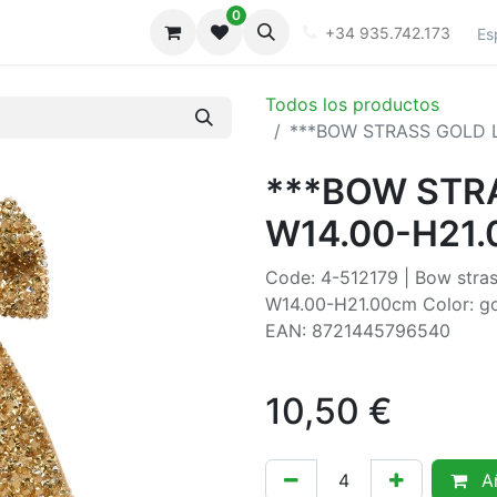
0
iones
Galeria
+34 935.742.173
Es
Todos los productos
***BOW STRASS GOLD L
***BOW STRA
W14.00-H21
Code: 4-512179 | Bow strass
W14.00-H21.00cm Color: gol
EAN: 8721445796540
10,50
€
Añ