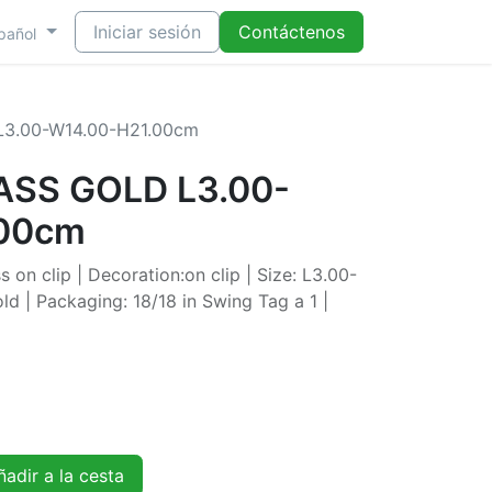
Iniciar sesión
Contáctenos
pañol
3.00-W14.00-H21.00cm
SS GOLD L3.00-
.00cm
 on clip | Decoration:on clip | Size: L3.00-
d | Packaging: 18/18 in Swing Tag a 1 |
adir a la cesta