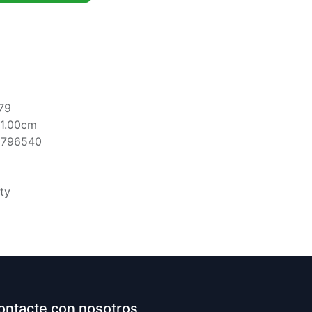
79
1.00cm
5796540
ty
ontacte con nosotros