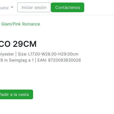
Iniciar sesión
Contáctenos
pañol
3 Glam/Pink Romance
NCO 29CM
olyester | Size: L17.00-W28.00-H29.00cm
8/8 in Swingtag a 1 | EAN: 8720093830026
adir a la cesta