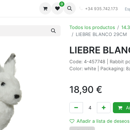
0
iones
Galeria
+34 935.742.173
Es
Todos los productos
14.
LIEBRE BLANCO 29CM
LIEBRE BLA
Code: 4-457748 | Rabbit p
Color: white | Packaging: 
18,90
€
Añ
Añadir a lista de deseos