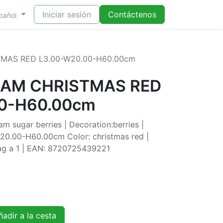
Iniciar sesión
Contáctenos
pañol
TMAS RED L3.00-W20.00-H60.00cm
OAM CHRISTMAS RED
00-H60.00cm
m sugar berries | Decoration:berries |
-W20.00-H60.00cm Color: christmas red |
tag a 1 | EAN: 8720725439221
adir a la cesta