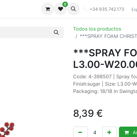
0
iones
Galeria
+34 935.742.173
Es
Todos los productos
***SPRAY FOAM CHRIS
***SPRAY F
L3.00-W20.
Code: 4-398507 | Spray foa
Finish:sugar | Size: L3.00
Packaging: 18/18 in Swing
8,39
€
Añ