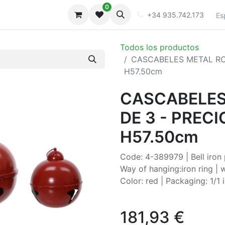
0
iones
Galeria
+34 935.742.173
Es
Todos los productos
CASCABELES METAL ROJO
H57.50cm
CASCABELES
DE 3 - PRECI
H57.50cm
Code: 4-389979 | Bell iron
Way of hanging:iron ring | 
Color: red | Packaging: 1/
181,93
€