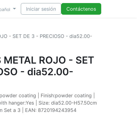
Iniciar sesión
Contáctenos
pañol
 - SET DE 3 - PRECIOSO - dia52.00-
 METAL ROJO - SET
OSO - dia52.00-
 powder coating | Finish:powder coating |
with hanger:Yes | Size: dia52.00-H57.50cm
1 in Set a 3 | EAN: 8720194243954