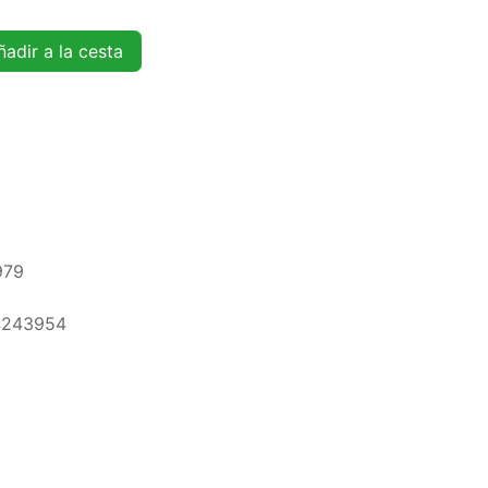
adir a la cesta
979
4243954