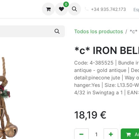
0
iones
Galeria
+34 935.742.173
Es
Todos los productos
*c*
*c* IRON BE
Code: 4-385525 | Bundle ir
antique - gold antique | De
detail:pinecone jute | Way 
hanger:Yes | Size: L13.50-
4/32 in Swingtag a 1 | EA
18,19
€
Añ