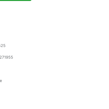
525
271955
e