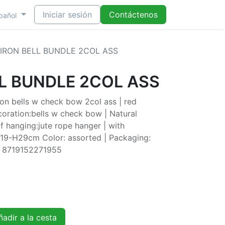
Iniciar sesión
Contáctenos
pañol
 IRON BELL BUNDLE 2COL ASS
LL BUNDLE 2COL ASS
on bells w check bow 2col ass | red
coration:bells w check bow | Natural
of hanging:jute rope hanger | with
W19-H29cm Color: assorted | Packaging:
N: 8719152271955
adir a la cesta