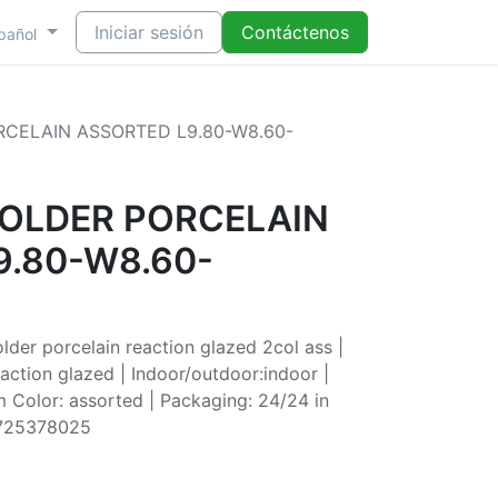
Iniciar sesión
Contáctenos
pañol
CELAIN ASSORTED L9.80-W8.60-
OLDER PORCELAIN
9.80-W8.60-
der porcelain reaction glazed 2col ass |
eaction glazed | Indoor/outdoor:indoor |
Color: assorted | Packaging: 24/24 in
0725378025