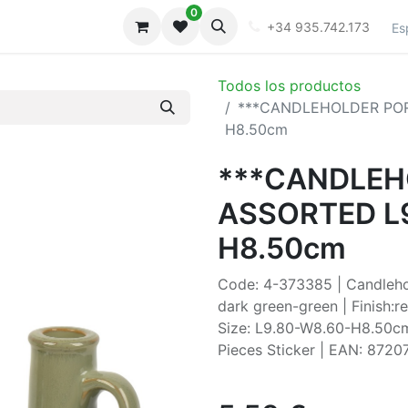
0
iones
Galeria
+34 935.742.173
Es
Todos los productos
***CANDLEHOLDER POR
H8.50cm
***CANDLEH
ASSORTED L
H8.50cm
Code: 4-373385 | Candlehol
dark green-green | Finish:r
Size: L9.80-W8.60-H8.50cm 
Pieces Sticker | EAN: 872