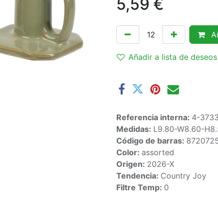
5,59
€
Añ
Añadir a lista de deseos
Referencia interna:
4-373
Medidas:
L9.80-W8.60-H8
Código de barras:
872072
Color:
assorted
Origen:
2026-X
Tendencia:
Country Joy
Filtre Temp:
0