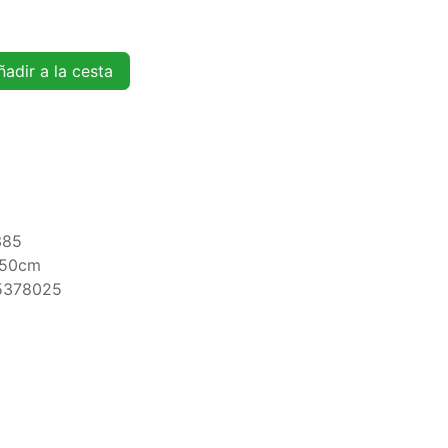
adir a la cesta
385
.50cm
5378025