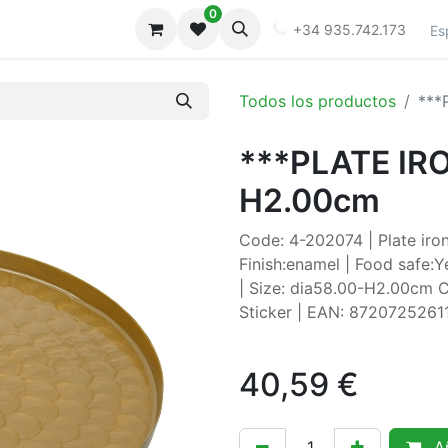
0
iones
Galeria
+34 935.742.173
Es
Todos los productos
***
***PLATE IR
H2.00cm
Code: 4-202074 | Plate iron
Finish:enamel | Food safe:
| Size: dia58.00-H2.00cm Co
Sticker | EAN: 8720725261
40,59
€
Añ