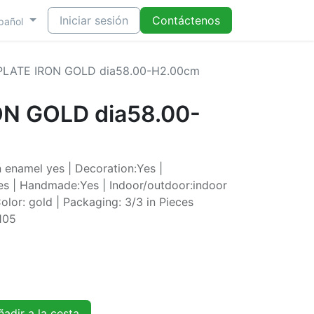
Iniciar sesión
Contáctenos
pañol
PLATE IRON GOLD dia58.00-H2.00cm
ON GOLD dia58.00-
 enamel yes | Decoration:Yes |
Yes | Handmade:Yes | Indoor/outdoor:indoor
lor: gold | Packaging: 3/3 in Pieces
105
adir a la cesta