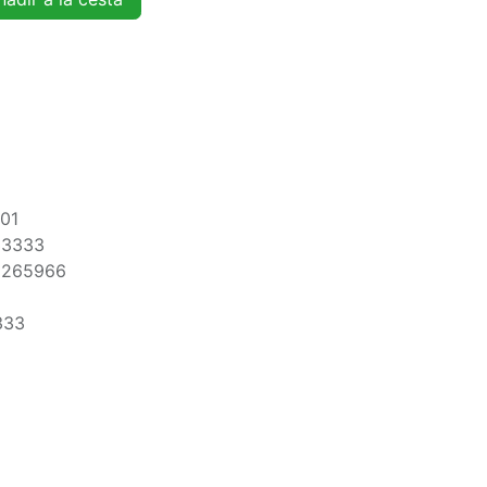
01
33333
2265966
333