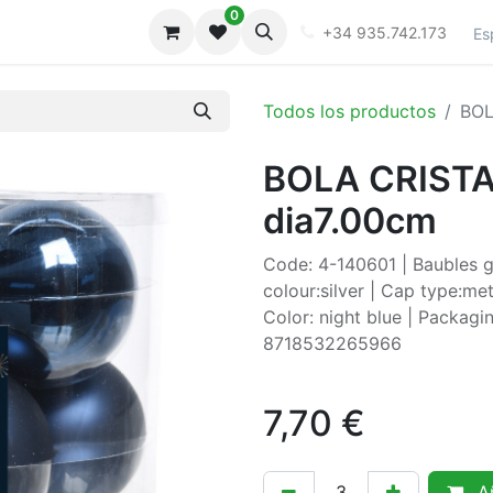
0
iones
Galeria
+34 935.742.173
Es
Todos los productos
BOL
BOLA CRISTA
dia7.00cm
Code: 4-140601 | Baubles g
colour:silver | Cap type:met
Color: night blue | Packagin
8718532265966
7,70
€
Añ