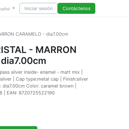
Iniciar sesión
Contáctenos
pañol
ARRON CARAMELO - dia7.00cm
ISTAL - MARRON
dia7.00cm
ass silver inside- enamel - matt mix |
ilver | Cap type:metal cap | Finish:silver
e: dia7.00cm Color: caramel brown |
a 8 | EAN: 8720725522190