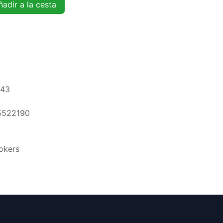
adir a la cesta
543
5522190
okers