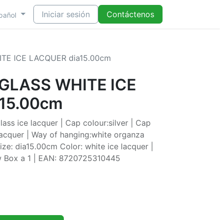
Iniciar sesión
Contáctenos
pañol
TE ICE LACQUER dia15.00cm
GLASS WHITE ICE
15.00cm
ass ice lacquer | Cap colour:silver | Cap
 lacquer | Way of hanging:white organza
ize: dia15.00cm Color: white ice lacquer |
w Box a 1 | EAN: 8720725310445