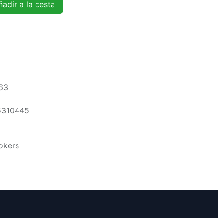
adir a la cesta
63
5310445
okers