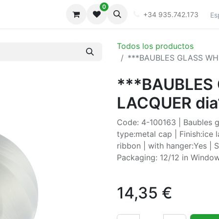
0
iones
Galeria
+34 935.742.173
Es
Todos los productos
***BAUBLES GLASS WHI
***BAUBLES 
LACQUER dia
Code: 4-100163 | Baubles gl
type:metal cap | Finish:ice
ribbon | with hanger:Yes | S
Packaging: 12/12 in Windo
14,35
€