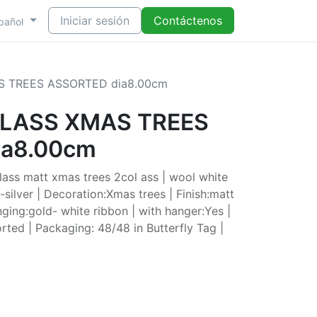
Iniciar sesión
Contáctenos
pañol
S TREES ASSORTED dia8.00cm
GLASS XMAS TREES
ia8.00cm
ass matt xmas trees 2col ass | wool white
-silver | Decoration:Xmas trees | Finish:matt
ging:gold- white ribbon | with hanger:Yes |
rted | Packaging: 48/48 in Butterfly Tag |