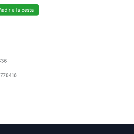
adir a la cesta
636
5778416