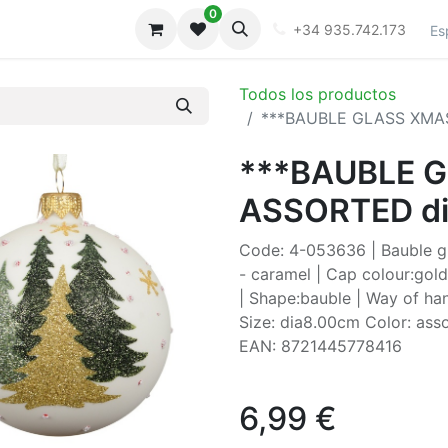
0
iones
Galeria
+34 935.742.173
Es
Todos los productos
***BAUBLE GLASS XMA
***BAUBLE 
ASSORTED d
Code: 4-053636 | Bauble gl
- caramel | Cap colour:gold
| Shape:bauble | Way of han
Size: dia8.00cm Color: asso
EAN: 8721445778416
6,99
€