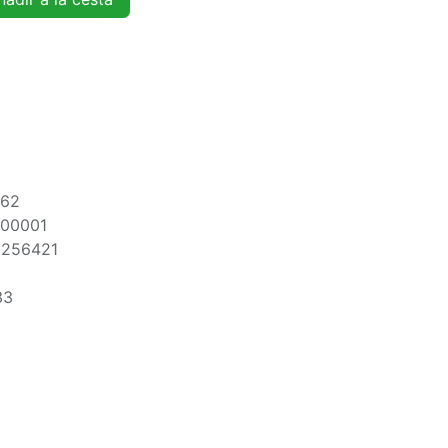
362
00001
2256421
33