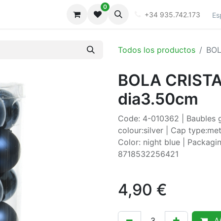
0
iones
Galeria
+34 935.742.173
Es
Todos los productos
BOL
BOLA CRISTA
dia3.50cm
Code: 4-010362 | Baubles g
colour:silver | Cap type:met
Color: night blue | Packagi
8718532256421
4,90
€
Añ