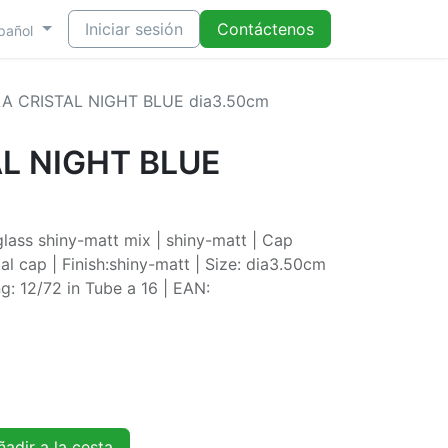
Iniciar sesión
Contáctenos
pañol
A CRISTAL NIGHT BLUE dia3.50cm
L NIGHT BLUE
lass shiny-matt mix | shiny-matt | Cap
al cap | Finish:shiny-matt | Size: dia3.50cm
ng: 12/72 in Tube a 16 | EAN:
adir a la cesta