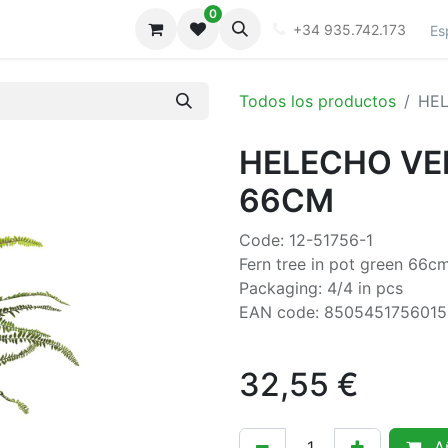
0
iones
Galeria
+34 935.742.173
Es
Todos los productos
HE
HELECHO VE
66CM
Code: 12-51756-1
Fern tree in pot green 66c
Packaging: 4/4 in pcs
EAN code: 8505451756015
32,55
€
Añ