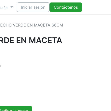
Iniciar sesión
Contáctenos
pañol
LECHO VERDE EN MACETA 66CM
RDE EN MACETA
m
adir a la cesta