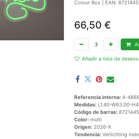
Colour Box | EAN: 872144
66,50
€
Añ
Añadir a lista de deseos
Referencia interna:
4-488
Medidas:
L1.40-W63.00-H
Código de barras:
872144
Color:
multi
Origen:
2026-X
Tendencia:
Verlichting ind