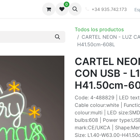
0
iones
Galeria
+34 935.742.173
Es
Todos los productos
CARTEL NEON - LUZ CAL
H41.50cm-608L
CARTEL NEON
CON USB - L
H41.50cm-6
Code: 4-488829 | LED text 
Cable colour:white | Functi
colour:multi | LED size:SM
bulbs:608 | Power type:USB 
mark:CE/UKCA | Shape:Merr
Size: L1.40-W63.00-H41.50c