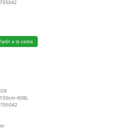
5755042
adir a la cesta
829
41.50cm-608L
5755042
oor