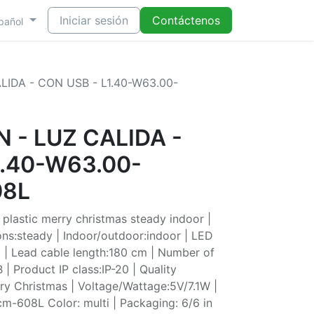
Iniciar sesión
Contáctenos
pañol
IDA - CON USB - L1.40-W63.00-
 - LUZ CALIDA -
1.40-W63.00-
08L
plastic merry christmas steady indoor |
ons:steady | Indoor/outdoor:indoor | LED
D | Lead cable length:180 cm | Number of
| Product IP class:IP-20 | Quality
y Christmas | Voltage/Wattage:5V/7.1W |
m-608L Color: multi | Packaging: 6/6 in