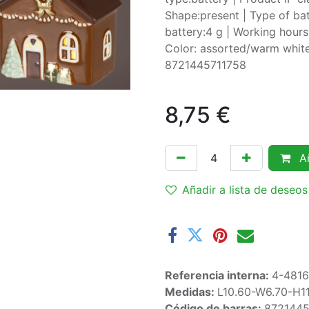
Shape:present | Type of bat
battery:4 g | Working hours
Color: assorted/warm white
8721445711758
8,75
€
Añ
Añadir a lista de deseos
Referencia interna:
4-481
Medidas:
L10.60-W6.70-H1
Código de barras:
8721445