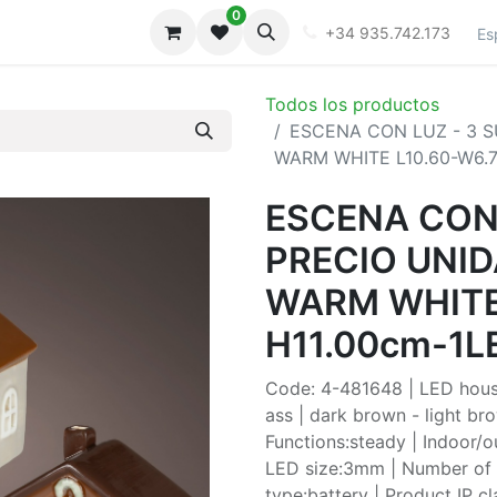
0
iones
Galeria
+34 935.742.173
Es
Todos los productos
ESCENA CON LUZ - 3 S
WARM WHITE L10.60-W6.7
ESCENA CON 
PRECIO UNID
WARM WHITE 
H11.00cm-1L
Code: 4-481648 | LED hous
ass | dark brown - light br
Functions:steady | Indoor/
LED size:3mm | Number of b
type:battery | Product IP c