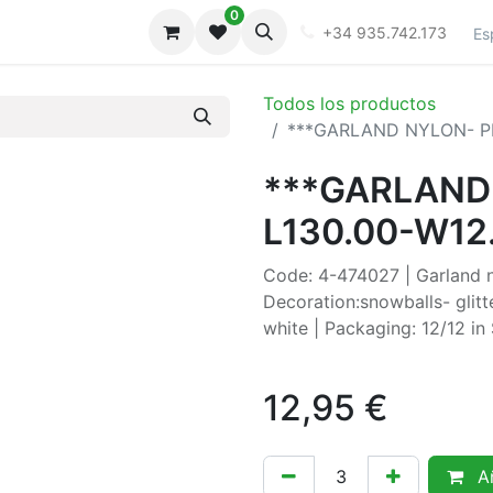
0
iones
Galeria
+34 935.742.173
Es
Todos los productos
***GARLAND NYLON- PE
***GARLAND
L130.00-W12
Code: 4-474027 | Garland ny
Decoration:snowballs- glit
white | Packaging: 12/12 i
12,95
€
Añ