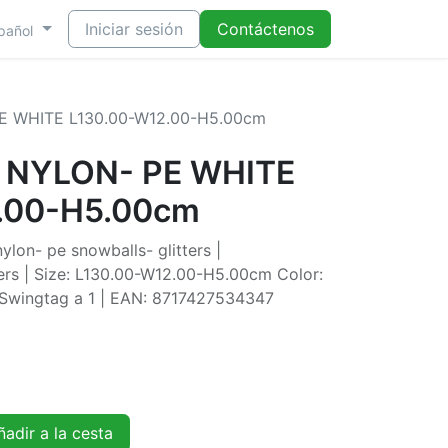
Iniciar sesión
Contáctenos
pañol
 WHITE L130.00-W12.00-H5.00cm
 NYLON- PE WHITE
.00-H5.00cm
lon- pe snowballs- glitters |
ters | Size: L130.00-W12.00-H5.00cm Color:
n Swingtag a 1 | EAN: 8717427534347
adir a la cesta