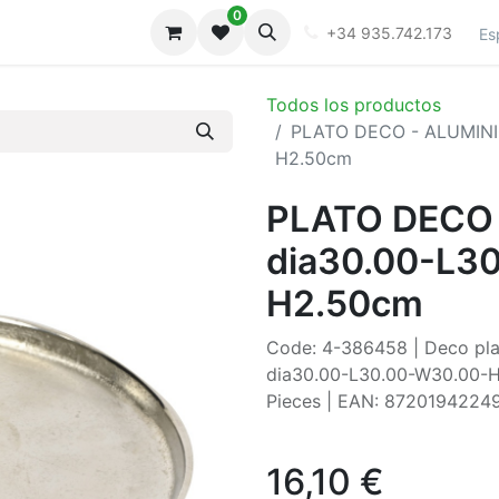
0
iones
Galeria
+34 935.742.173
Es
Todos los productos
PLATO DECO - ALUMINIO
H2.50cm
PLATO DECO 
dia30.00-L3
H2.50cm
Code: 4-386458 | Deco plat
dia30.00-L30.00-W30.00-H2.
Pieces | EAN: 8720194224
16,10
€