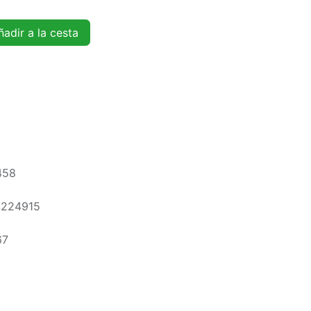
adir a la cesta
458
4224915
67