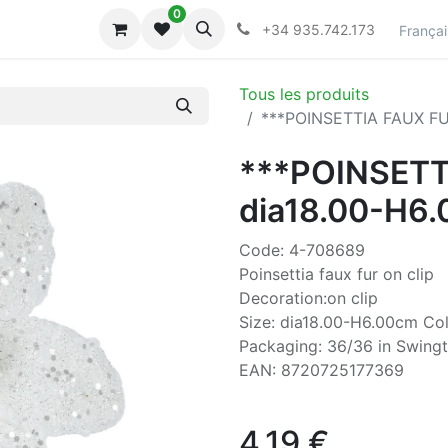
0
lecciones
Collections
+34 935.742.173
Françai
Tous les produits
***POINSETTIA FAUX FU
***POINSETT
dia18.00-H6
Code: 4-708689
Poinsettia faux fur on clip
Decoration:on clip
Size: dia18.00-H6.00cm Col
Packaging: 36/36 in Swingt
EAN: 8720725177369
4,19
€