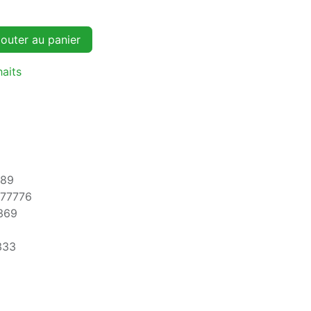
outer au panier
haits
689
777776
369
333