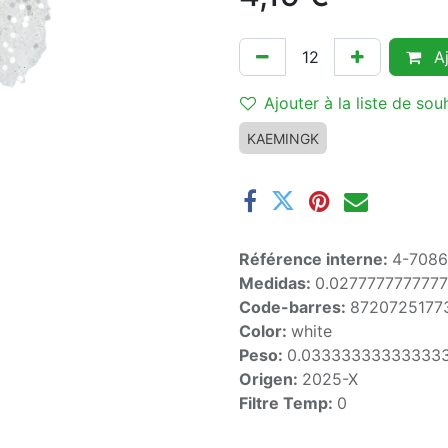
Aj
Ajouter à la liste de sou
KAEMINGK
Référence interne:
4-708
Medidas:
0.027777777777
Code-barres:
8720725177
Color:
white
Peso:
0.03333333333333
Origen:
2025-X
Filtre Temp:
0