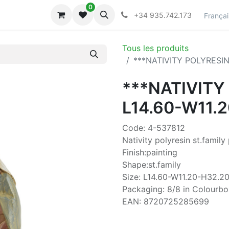
0
lecciones
Collections
+34 935.742.173
Françai
Tous les produits
***NATIVITY POLYRESIN
***NATIVITY
L14.60-W11.
Code: 4-537812
Nativity polyresin st.family
Finish:painting
Shape:st.family
Size: L14.60-W11.20-H32.20
Packaging: 8/8 in Colourbo
EAN: 8720725285699