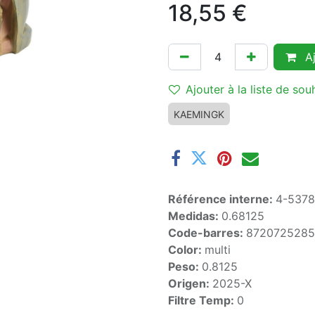
18,55
€
Aj
Ajouter à la liste de sou
KAEMINGK
Référence interne:
4-5378
Medidas:
0.68125
Code-barres:
872072528
Color:
multi
Peso:
0.8125
Origen:
2025-X
Filtre Temp:
0