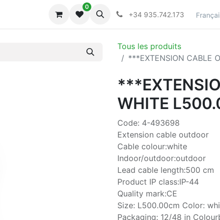
0
lecciones
Collections
+34 935.742.173
Françai
Tous les produits
***EXTENSION CABLE 
***EXTENSI
WHITE L500
Code: 4-493698
Extension cable outdoor
Cable colour:white
Indoor/outdoor:outdoor
Lead cable length:500 cm
Product IP class:IP-44
Quality mark:CE
Size: L500.00cm Color: whi
Packaging: 12/48 in Colou