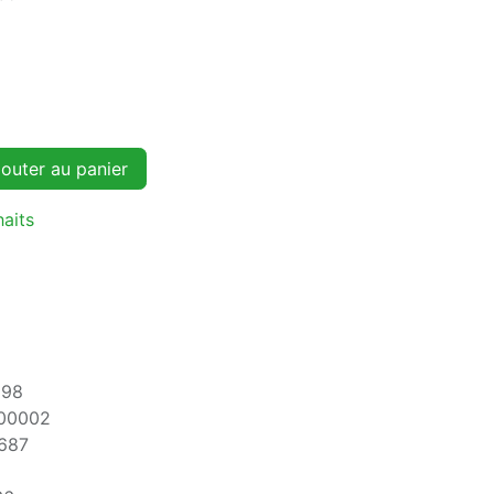
outer au panier
haits
698
00002
687