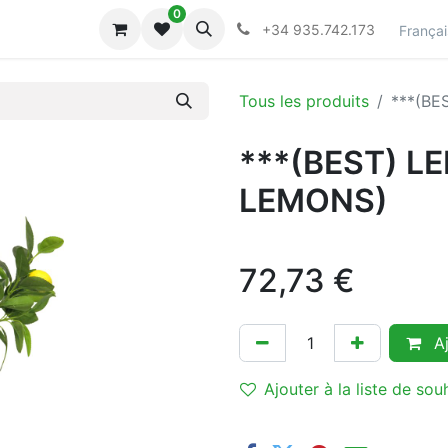
0
lecciones
Collections
+34 935.742.173
Françai
Tous les produits
***(BE
***(BEST) L
LEMONS)
72,73
€
Aj
Ajouter à la liste de sou