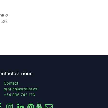
05-2
0523
ontactez-nous
Contact
proflor@proflor.es
+34 935 742 173