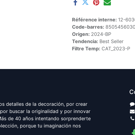
Référence interne:
12-603
Code-barres:
850545603
Origen:
2024-BP
Tendencia:
Best Seller
Filtre Temp:
CAT_2023-P
C
s detalles de la decoración, por crear
por buscar la originalidad y por innovar
ás de 40 años intentando sorprenderte
lección, porque tu imaginación nos