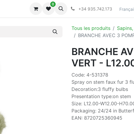
0
lecciones
Collections
+34 935.742.173
Françai
Tous les produits
Sapins,
BRANCHE AVEC 3 POMPO
BRANCHE AV
VERT - L12.
Code: 4-531378
Spray on stem faux fur 3 fl
Decoration:3 fluffy bulbs
Presentation type:on stem
Size: L12.00-W12.00-H70.0
Packaging: 24/24 in Butterf
EAN: 8720725360945