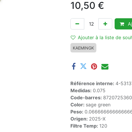
10,50
€
Aj
Ajouter à la liste de sou
KAEMINGK
Référence interne:
4-5313
Medidas:
0.075
Code-barres:
872072536
Color:
sage green
Peso:
0.06666666666666
Origen:
2025-X
Filtre Temp:
120