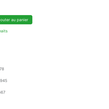
outer au panier
haits
78
0945
667