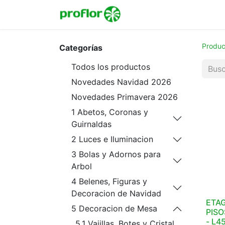
Inicio
Tienda
Colecc
Produc
Categorías
Todos los productos
Novedades Navidad 2026
Novedades Primavera 2026
1 Abetos, Coronas y
Guirnaldas
2 Luces e Iluminacion
3 Bolas y Adornos para
Arbol
4 Belenes, Figuras y
Decoracion de Navidad
ETA
5 Decoracion de Mesa
PISO
- L4
5.1 Vajillas, Botes y Cristal