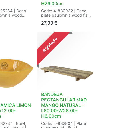
H26.00cm
825284 | Deco
Code: 4-830932 | Deco
lownia wood
plate paulownia wood fish
ral on foot |
handmade deco plate
27,99
€
:on foot |
paulownia wood |
ral |
Decoration:Deco plate
tdoor:indoor |
paulownia wood |
tail:paulownia
Finish:handmade | Food
Agotado
ape:round | Size:
safe:Yes | Marketing
cm Color:
tag:bestseller | Shape:Fish
Packaging: 8/8 in
| Size: L41.00-W6.00-
EAN:
H26.00cm Color: blond
999288
wood | Packaging: /4 in
Pieces | EAN: 4
BANDEJA
RECTANGULAR MAD
RAMICA LIMON
MANGO NATURAL -
W12.00-
L80.00-W28.00-
m
H6.00cm
32737 | Bowl
Code: 4-832804 | Plate
lemon lemons |
mangowood | Food