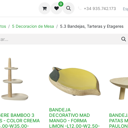
0
iones
Galeria
+34 935.742.173
Es
tos
5 Decoracion de Mesa
5.3 Bandejas, Tarteras y Etageres
BANDEJA
GERE BAMBOO 3
DECORATIVO MAD
BANDEJ
S - COLOR CREMA
MANGO - FORMA
PATAS 
5.00-W35.00-
LIMON -L12.00-W2.50-
PAULONA