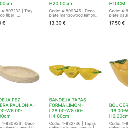
.00cm
H20.00cm
H10CM
 4-807233 | Tray
Code: 4-809345 | Deco
Code: 4-
o fiber |
plate mangowood lemon
plate pau
r/outdoor:indoor |
enamel tray fsc 100% |
round natu
0
€
13,30
€
17,50
€
 down:Yes | Size:
Decoration:Tray | FSC:FSC
Decoration
00-W35.00-
100% | Finish:enamel |
Finish:natu
0cm Color: ivory |
Indoor/outdoor:indoor |
Indoor/ou
ging: /4 in Pieces |
Natural detail:Wood |
Natural de
4
SFE:Yes | Shape:lemon |
wood | Sh
Size: L12.00-W2.50-
dia30-H10
H20.00cm Color: yellow |
natural | 
Packaging: /12 in Pieces |
Pieces | 
EAN: 8
8720194
DEJA PEZ
BANDEJA TAPAS
ERA PAULONIA -
FORMA LIMON -
BOL CE
00-W6.00-
L28.00-W8.00-
-16.00-
00cm
H4.00cm
H6.00c
 4-830936 | Deco
Code: 4-832736 | Tapas
Code: 4-8
 paulownia wood fish
dolomite lemon lemons |
dolomite 