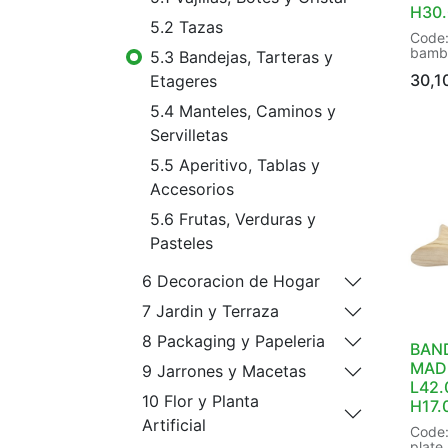
H30
5.2 Tazas
Code:
bambo
5.3 Bandejas, Tarteras y
Indoo
30,1
Etageres
Knock
L45.
5.4 Manteles, Caminos y
H30.0
Packa
Servilletas
EAN: 
5.5 Aperitivo, Tablas y
Accesorios
5.6 Frutas, Verduras y
Pasteles
6 Decoracion de Hogar
7 Jardin y Terraza
8 Packaging y Papeleria
BAN
MAD
9 Jarrones y Macetas
L42.
10 Flor y Planta
H17.
Artificial
Code:
plate